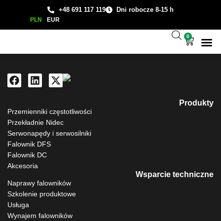
+48 691 117 119
Dni robocze 8-15 h
PLN
EUR
0
Wsparcie
Studium
Produkty
Przemienniki częstotliwości
Przekładnie Nidec
Serwonapędy i serwosilniki
Falownik DFS
Falownik DC
Akcesoria
Wsparcie techniczne
Naprawy falowników
Szkolenie produktowe
Usługa
Wynajem falowników