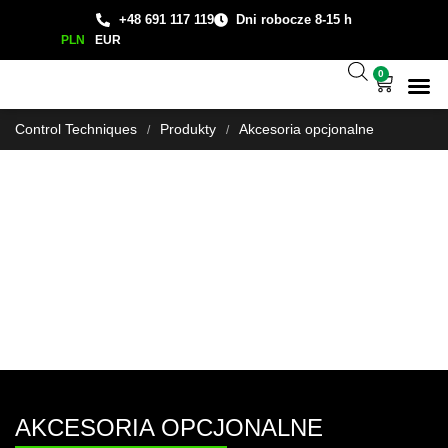
+48 691 117 119
Dni robocze 8-15 h
PLN
EUR
0
Wsparcie
Studium
Control Techniques
Produkty
Akcesoria opcjonalne
/
/
AKCESORIA OPCJONALNE