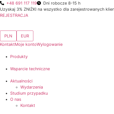
Przejdź
+48 691 117 119
Dni robocze 8-15 h
do
Uzyskaj 3% ZNIŻKI na wszystko dla zarejestrowanych klie
treści
REJESTRACJA
PLN
EUR
Kontakt
Moje konto
Wylogowanie
Produkty
Wsparcie techniczne
Aktualności
Wydarzenia
Studium przypadku
O nas
Kontakt