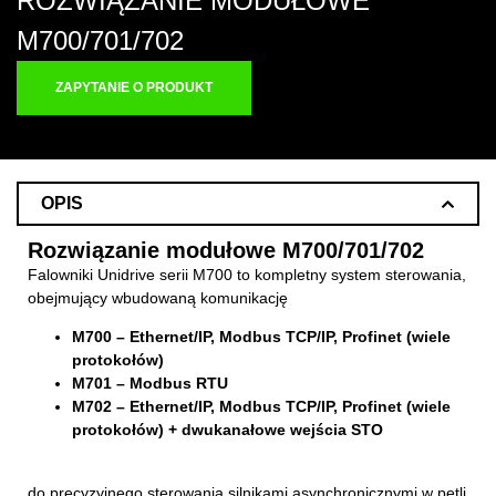
ROZWIĄZANIE MODUŁOWE
M700/701/702
ZAPYTANIE O PRODUKT
OPIS
Rozwiązanie modułowe M700/701/702
Falowniki Unidrive serii M700 to kompletny system sterowania,
obejmujący wbudowaną komunikację
M700 – Ethernet/IP, Modbus TCP/IP, Profinet (wiele
protokołów)
M701 – Modbus RTU
M702 – Ethernet/IP, Modbus TCP/IP, Profinet (wiele
protokołów) + dwukanałowe wejścia STO
do precyzyjnego sterowania silnikami asynchronicznymi w pętli