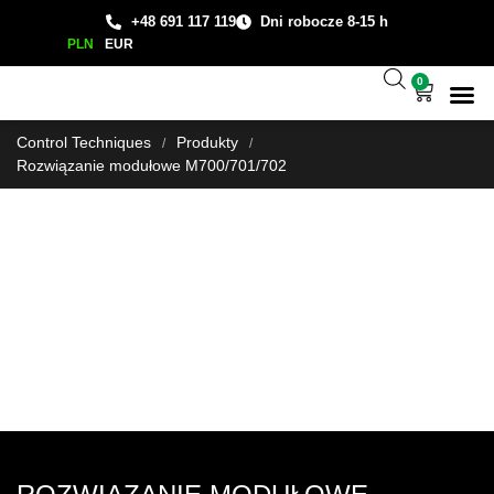
+48 691 117 119
Dni robocze 8-15 h
PLN
EUR
0
Wsparcie
Studium
Control Techniques
Produkty
/
/
Rozwiązanie modułowe M700/701/702