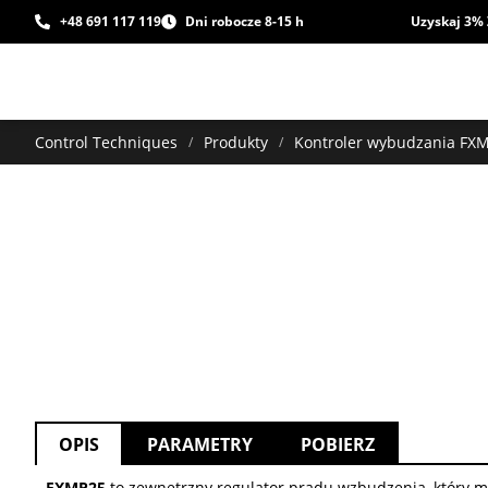
+48 691 117 119
Dni robocze 8-15 h
Uzyskaj 3% 
Control Techniques
Produkty
Kontroler wybudzania FX
/
/
OPIS
PARAMETRY
POBIERZ
FXMP25
to zewnętrzny regulator prądu wzbudzenia, który 