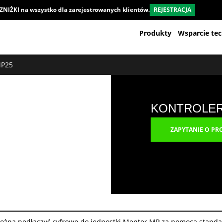
ZNIŻKI na wszystko dla zarejestrowanych klientów.
REJESTRACJA
Produkty
Wsparcie tec
MP25
KONTROLER
ZAPYTANIE O PR
można podłączyć cyfrowo do jednostki Mentor MP za pomocą stand