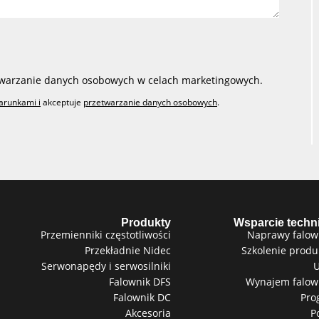
warzanie danych osobowych w celach marketingowych.
arunkami i
akceptuje
przetwarzanie danych osobowych
.
Produkty
Wsparcie techn
Przemienniki częstotliwości
Naprawy falow
Przekładnie Nidec
Szkolenie prod
Serwonapędy i serwosilniki
U
Falownik DFS
Wynajem falow
Falownik DC
Pro
Akcesoria
P