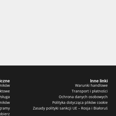
iczne
Inne linki
ników
Warunki handlowe
uktowe
Transport i płatności
sługa
Ochrona danych osobowych
ników
Polityka dotycząca plików cookie
gramy
Zasady polityki sankcji UE – Rosja i Białoruś
obierz