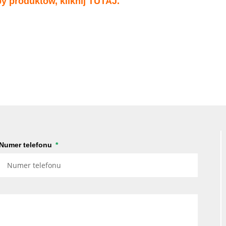
py produktów, kliknij
TUTAJ
.
Numer telefonu