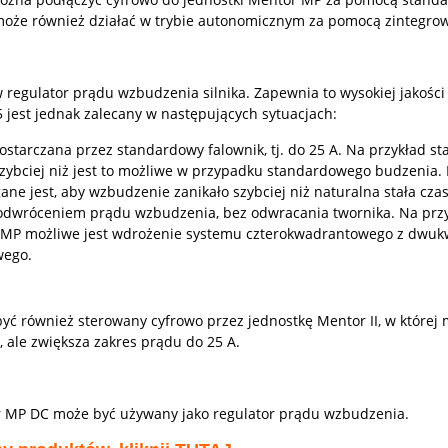
że również działać w trybie autonomicznym za pomocą zintegrow
egulator prądu wzbudzenia silnika. Zapewnia to wysokiej jakości
jest jednak zalecany w następujących sytuacjach:
arczana przez standardowy falownik, tj. do 25 A. Na przykład sta
zybciej niż jest to możliwe w przypadku standardowego budzenia. 
ane jest, aby wzbudzenie zanikało szybciej niż naturalna stała 
odwróceniem prądu wzbudzenia, bez odwracania twornika. Na przyk
 MP możliwe jest wdrożenie systemu czterokwadrantowego z dwu
wego.
ć również sterowany cyfrowo przez jednostkę Mentor II, w której
 ale zwiększa zakres prądu do 25 A.
 MP DC może być używany jako regulator prądu wzbudzenia.