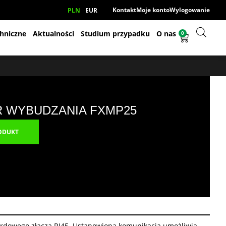
Kontakt
Moje konto
Wylogowanie
PLN
EUR
hniczne
Aktualności
Studium przypadku
O nas
0
 WYBUDZANIA FXMP25
ODUKT
ardowego złącza RJ45. Ustanowiona komunikacja umożliwia