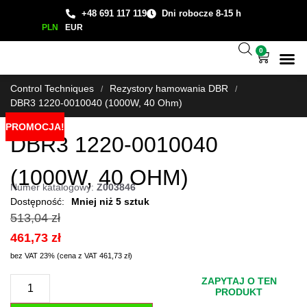
+48 691 117 119
Dni robocze 8-15 h
PLN
EUR
0
Wsparcie
Studium
Control Techniques
Rezystory hamowania DBR
/
/
DBR3 1220-0010040 (1000W, 40 Ohm)
PROMOCJA!
DBR3 1220-0010040
(1000W, 40 OHM)
Numer katalogowy:
Z003846
Mniej niż 5 sztuk
513,04
zł
461,73
zł
bez VAT 23% (cena z VAT
461,73
zł
)
ZAPYTAJ O TEN
PRODUKT