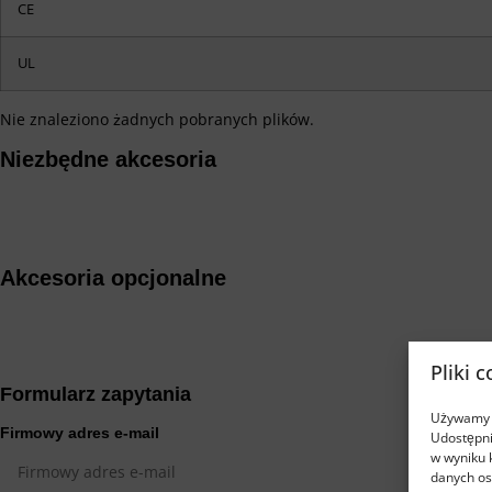
CE
UL
Nie znaleziono żadnych pobranych plików.
Niezbędne akcesoria
Akcesoria opcjonalne
Pliki 
Formularz zapytania
Używamy p
Firmowy adres e-mail
Udostępni
w wyniku 
danych oso