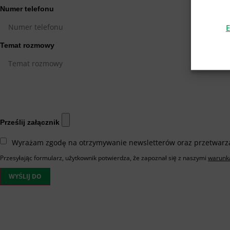
Numer telefonu
E
Temat rozmowy
Prześlij załącznik
Wyrażam zgodę na otrzymywanie newsletterów oraz przetwarz
Przesyłając formularz, użytkownik potwierdza, że zapoznał się z naszymi
warunk
WYŚLIJ DO