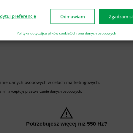
dytuj preferencje
Odmawiam
Zgadzam si
Polityka dotycząca plików cookie
Ochrona danych osobowych
anie danych osobowych w celach marketingowych.
ami i
akceptuje
przetwarzanie danych osobowych
.
Potrzebujesz więcej niż 550 Hz?