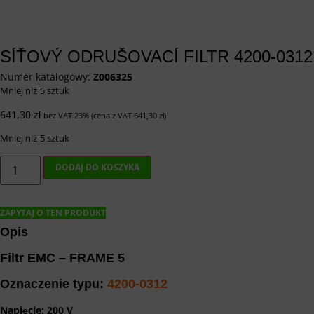
SÍŤOVÝ ODRUŠOVACÍ FILTR 4200-0312
Numer katalogowy:
Z006325
Mniej niż 5 sztuk
641,30
zł
bez VAT 23% (cena z VAT
641,30
zł
)
Mniej niż 5 sztuk
ilość
DODAJ DO KOSZYKA
Síťový
odrušovací
filtr
4200-
0312
ZAPYTAJ O TEN PRODUKT
Opis
Filtr EMC – FRAME 5
Oznaczenie typu:
4200-0312
Napięcie: 200 V