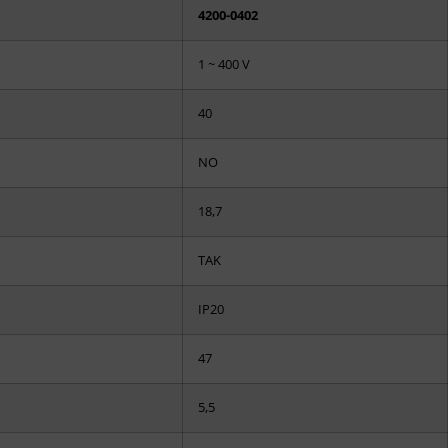
4200-0402
1 ~ 400 V
40
NO
18,7
TAK
IP20
47
5,5