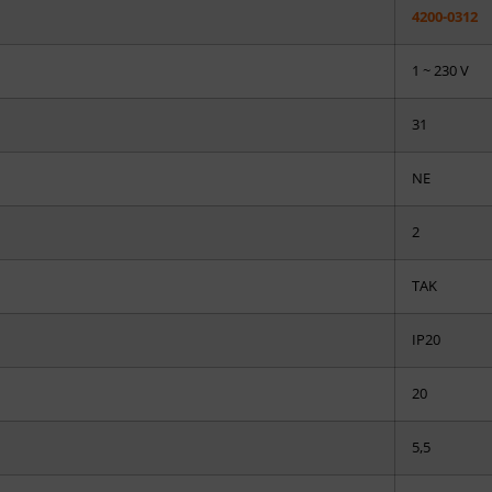
4200-0312
1 ~ 230 V
31
NE
2
TAK
IP20
20
5,5