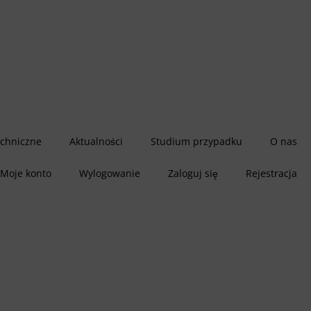
echniczne
Aktualności
Studium przypadku
O nas
Moje konto
Wylogowanie
Zaloguj się
Rejestracja