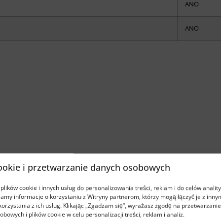
ANO
ANO
cookie i przetwarzanie danych osobowych
lików cookie i innych usług do personalizowania treści, reklam i do celów analit
amy informacje o korzystaniu z Witryny partnerom, którzy mogą łączyć je z inny
korzystania z ich usług. Klikając „Zgadzam się”, wyrażasz zgodę na przetwarzani
bowych i plików cookie w celu personalizacji treści, reklam i analiz.