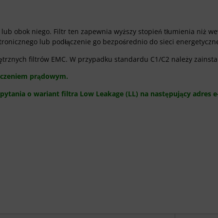
 lub obok niego. Filtr ten zapewnia wyższy stopień tłumienia niż we
ronicznego lub podłączenie go bezpośrednio do sieci energetyczne
trznych filtrów EMC. W przypadku standardu C1/C2 należy zainstal
pieczeniem prądowym.
tania o wariant filtra Low Leakage (LL) na następujący adres e
IE WARIANTÓW