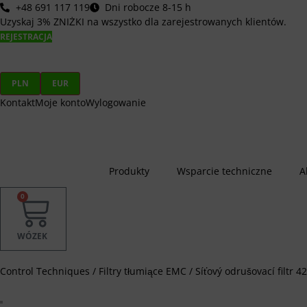
Przejdź
+48 691 117 119
Dni robocze 8-15 h
do
Uzyskaj 3% ZNIŻKI na wszystko dla zarejestrowanych klientów.
treści
REJESTRACJA
PLN
EUR
Kontakt
Moje konto
Wylogowanie
Produkty
Wsparcie techniczne
A
0
WÓZEK
Control Techniques
/
Filtry tłumiące EMC
/
Síťový odrušovací filtr 