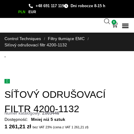
+48 691 117 119
Dni robocze 8-15 h
PLN
EUR
0
Wsparcie
Studium
Control Techniques
Filtry tłumiące EMC
/
/
Síťový odrušovací filtr 4200-1132
SÍŤOVÝ ODRUŠOVACÍ
FILTR 4200-1132
Numer katalogowy:
Z003446
Mniej niż 5 sztuk
1 261,21
zł
bez VAT 23% (cena z VAT
1 261,21
zł
)