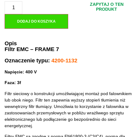
ZAPYTAJ O TEN
PRODUKT
DODAJ DO KOSZYKA
Opis
Filtr EMC – FRAME 7
Oznaczenie typu:
4200-1132
Napięcie: 400 V
Faza: 3f
Filtr sieciowy o konstrukcji umożliwiającej montaż pod falownikiem
lub obok niego. Filtr ten zapewnia wyższy stopień tłumienia niż
wewnętrzny filtr tłumiący. Umożliwia to korzystanie z falownika w
zastosowaniach przemysłowych w pobliżu wrażliwego sprzętu
elektronicznego lub podłączenie go bezpośrednio do sieci
energetycznej.
Filtry EMC są zgodne z normą EN61800-3 (C3/C4), normą dla