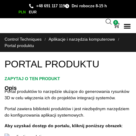
+48 691 117 119
Dni robocze 8-15 h
PLN
EUR
0
Wsparcie
Studium
Control Techniques
Aplikacje i narzędzia komputerowe
/
/
Portal produktu
PORTAL PRODUKTU
ZAPYTAJ O TEN PRODUKT
Opis
Portal produktów to narzędzie służące do generowania rysunków
3D w celu włączenia ich do projektów integracji systemów.
Portal zawiera biblioteki produktów i jest niezbędnym narzędziem
do konfigurowania aplikacji systemowych.
Aby uzyskać dostęp do portalu, kliknij poniższy obrazek
: