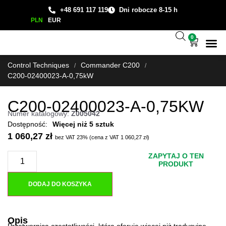
+48 691 117 119
Dni robocze 8-15 h
PLN
EUR
0
Wsparcie
Studium
Control Techniques
Commander C200
/
/
C200-02400023-A-0,75kW
C200-02400023-A-0,75KW
Numer katalogowy:
Z005042
Więcej niż 5 sztuk
1 060,27
zł
bez VAT 23% (cena z VAT
1 060,27
zł
)
ZAPYTAJ O TEN
PRODUKT
DODAJ DO KOSZYKA
Opis
Przetwornica częstotliwości, która oferuje więcej niż tradycyjne