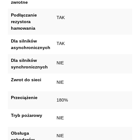
zwrotne
Podłączanie
TAK
rezystora
hamowania
Dla silników
TAK
asynchronicznych
Dla silników
NIE
synchronicznych
Zwrot do sieci
NIE
Przeciążenie
180%
Tryb pożarowy
NIE
Obsługa
NIE
enkoderów