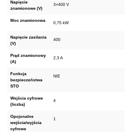
Napięcie
3×400 V
znamionowe (V)
Moc znamionowa
0,75 kW
Napięcie zasilania
400
(V)
Prąd znamionowy
2,3 A
(A)
Funkcja
NIE
bezpieczeństwa
STO
Wejścia cyfrowe
4
(liczba)
Opcjonalne
1
wejścia/wyjścia
cyfrowe