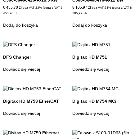
C300-06400420-A-18,5 kW
C300-06400470-A-22 kW
6 455,70
zł
8 105,97
zł
bez VAT 23% (cena z VAT
6
bez VAT 23% (cena z VAT
8
455,70
zł
)
105,97
zł
)
Dodaj do koszyka
Dodaj do koszyka
DFS Changer
Digitax HD M751
Dowiedz się więcej
Dowiedz się więcej
Digitax HD M753 EtherCAT
Digitax HD M754 MCi
Dowiedz się więcej
Dowiedz się więcej