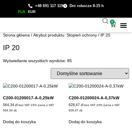
+48 691 117 119
Dni robocze 8-15 h
PLN
EUR
0
Wsparcie
Studium
Strona główna
/ Atrybut produktu: Stopień ochrony / IP 20
IP 20
Wyświetlanie wszystkich wyników: 85
C200-01200017-A-0,25kW
C200-01200024-A-0,37kW
564,34
zł
628,47
zł
bez VAT 23% (cena z VAT
bez VAT 23% (cena z VAT
564,34
zł
)
628,47
zł
)
Dodaj do koszyka
Dodaj do koszyka