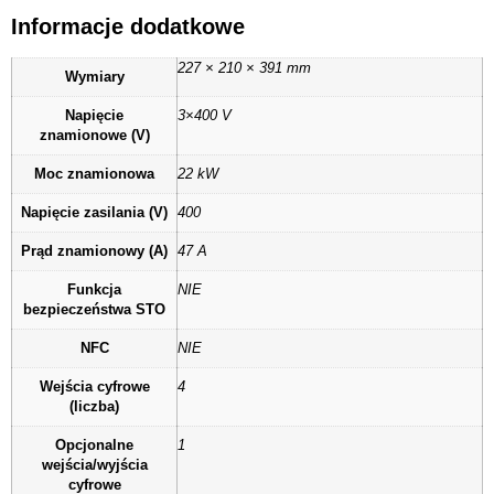
Informacje dodatkowe
227 × 210 × 391 mm
Wymiary
Napięcie
3×400 V
znamionowe (V)
Moc znamionowa
22 kW
Napięcie zasilania (V)
400
Prąd znamionowy (A)
47 A
Funkcja
NIE
bezpieczeństwa STO
NFC
NIE
Wejścia cyfrowe
4
(liczba)
Opcjonalne
1
wejścia/wyjścia
cyfrowe