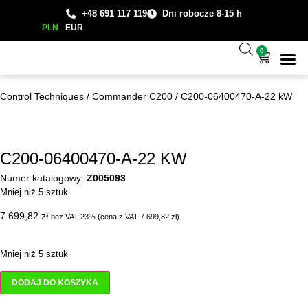
+48 691 117 119
Dni robocze 8-15 h
PLN
EUR
0
Wsparcie
Studium
Control Techniques
/
Commander C200
/
C200-06400470-A-22 kW
C200-06400470-A-22 KW
Numer katalogowy:
Z005093
Mniej niż 5 sztuk
7 699,82
zł
bez VAT 23% (cena z VAT
7 699,82
zł
)
Mniej niż 5 sztuk
DODAJ DO KOSZYKA