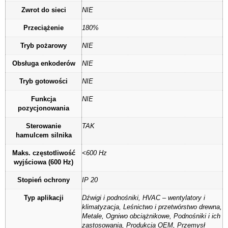
Zwrot do sieci
NIE
Przeciążenie
180%
Tryb pożarowy
NIE
Obsługa enkoderów
NIE
Tryb gotowości
NIE
Funkcja
NIE
pozycjonowania
Sterowanie
TAK
hamulcem silnika
Maks. częstotliwość
<600 Hz
wyjściowa (600 Hz)
Stopień ochrony
IP 20
Typ aplikacji
Dźwigi i podnośniki, HVAC – wentylatory i
klimatyzacja, Leśnictwo i przetwórstwo drewna,
Metale, Ogniwo obciążnikowe, Podnośniki i ich
zastosowania, Produkcja OEM, Przemysł