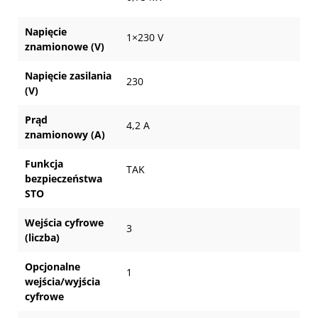
Napięcie
1×230 V
znamionowe (V)
Napięcie zasilania
230
(V)
Prąd
4,2 A
znamionowy (A)
Funkcja
TAK
bezpieczeństwa
STO
Wejścia cyfrowe
3
(liczba)
Opcjonalne
1
wejścia/wyjścia
cyfrowe