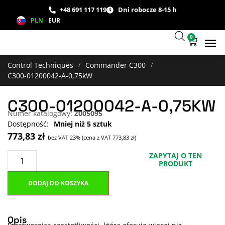
+48 691 117 119
Dni robocze 8-15 h
PLN
EUR
0
Wsparcie
Studium
Control Techniques
Commander C300
/
/
C300-01200042-A-0,75kW
C300-01200042-A-0,75KW
Numer katalogowy:
Z005095
Mniej niż 5 sztuk
773,83
zł
bez VAT 23% (cena z VAT
773,83
zł
)
ZAPYTAJ O TEN
PRODUKT
DODAJ DO KOSZYKA
Opis