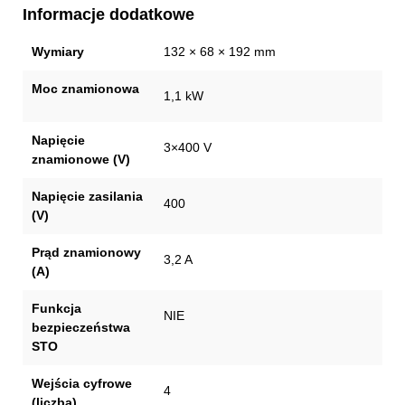
Informacje dodatkowe
Wymiary
132 × 68 × 192 mm
Moc znamionowa
1,1 kW
Napięcie
3×400 V
znamionowe (V)
Napięcie zasilania
400
(V)
Prąd znamionowy
3,2 A
(A)
Funkcja
NIE
bezpieczeństwa
STO
Wejścia cyfrowe
4
(liczba)