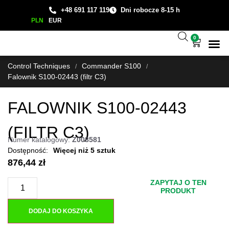
+48 691 117 119
Dni robocze 8-15 h
PLN
EUR
0
Wsparcie
Studium
Control Techniques
Commander S100
/
/
Falownik S100-02443 (filtr C3)
FALOWNIK S100-02443
(FILTR C3)
Numer katalogowy:
Z008581
Więcej niż 5 sztuk
876,44
zł
ZAPYTAJ O TEN
PRODUKT
DODAJ DO KOSZYKA