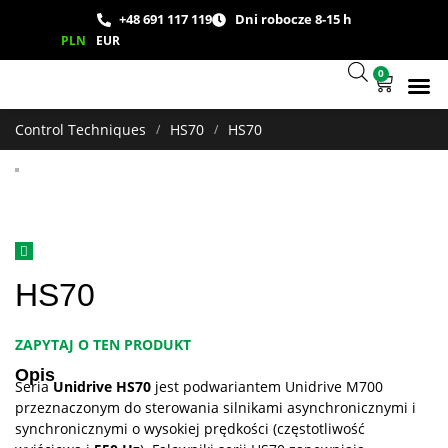
+48 691 117 119
Dni robocze 8-15 h
PLN
EUR
0
Wsparcie
Studium
Control Techniques
HS70
HS70
/
/
HS70
ZAPYTAJ O TEN PRODUKT
Opis
Seria
Unidrive HS70
jest podwariantem Unidrive M700
przeznaczonym do sterowania silnikami asynchronicznymi i
synchronicznymi o wysokiej prędkości (częstotliwość