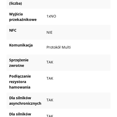
(liczba)
Wyjścia
1xNO
przekaźnikowe
NFC
NIE
Komunikacja
Protokół Multi
Sprzężenie
TAK
zwrotne
Podłączanie
TAK
rezystora
hamowania
Dla silników
TAK
asynchronicznych
Dla silników
TAK