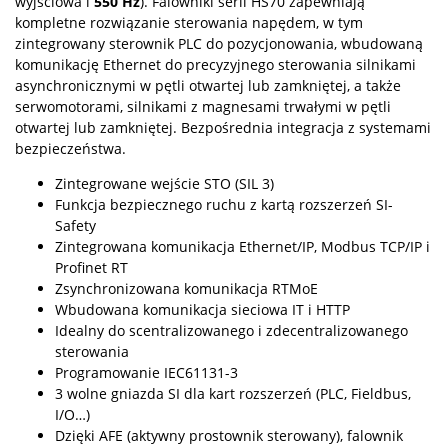
wyjściowa i
550 Hz
). Falowniki serii HS70 zapewniają
kompletne rozwiązanie sterowania napędem, w tym
zintegrowany sterownik PLC do pozycjonowania, wbudowaną
komunikację Ethernet do precyzyjnego sterowania silnikami
asynchronicznymi w pętli otwartej lub zamkniętej, a także
serwomotorami, silnikami z magnesami trwałymi w pętli
otwartej lub zamkniętej. Bezpośrednia integracja z systemami
bezpieczeństwa.
Zintegrowane wejście STO (SIL 3)
Funkcja bezpiecznego ruchu z kartą rozszerzeń SI-
Safety
Zintegrowana komunikacja Ethernet/IP, Modbus TCP/IP i
Profinet RT
Zsynchronizowana komunikacja RTMoE
Wbudowana komunikacja sieciowa IT i HTTP
Idealny do scentralizowanego i zdecentralizowanego
sterowania
Programowanie IEC61131-3
3 wolne gniazda SI dla kart rozszerzeń (PLC, Fieldbus,
I/O…)
Dzięki AFE (aktywny prostownik sterowany), falownik