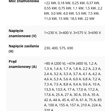
Moc znamionowa
>22 kW, 0,18 kW, 0,25 kW, 0,37 kW,
0,55 kW, 0,75 kW, 1,1 kW, 1,5 kW, 2,2
kW, 3,0 kW, 4,0 kW, 5,5 kW, 7,5 kW,
11,0 kW, 15 kW, 18,5 kW, 22 kW
Napięcie
1×230 V, 3×400 V, 3×575 V, 3×690 V
znamionowe (V)
Napięcie zasilania
230, 400, 575, 690
(V)
Prąd
>80 A (200 V), >47A (400 V), 1,2 A,
znamionowy (A)
1,3 A, 1,4 A, 1,7 A, 1,8 A, 2,2 A, 2,3 A,
2,4 A, 3,2 A, 3,3 A, 3,7 A, 4,1 A, 4,2 A,
4,6 A, 5,3 A, 5,6 A, 6,0 A, 6,8 A, 7,2 A,
7,3 A, 7,5 A, 8,8 A, 9,4 A, 9,6 A, 10 A,
13,3 A, 13,5 A, 17 A, 17,0 A, 17,2 A,
17,6 A, 25 A, 27 A, 30 A, 33 A, 35 A,
42 A, 44 A, 45 A, 47 A, 61 A, 75 A, 83
A, 100 A, 155 A, 157 A, 210 A, 224 A,
320 A